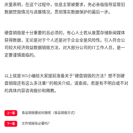
庆童表明，在这个过程中，信息主管被要求，务必亲临指导监管旧
数据焚毁情况与进展情况，贯彻落实数据保护的最后一步。
硬盘销毁是十分重要的且必须的，有心人士若从废置存储新闻媒体
获得数据，无论是对于个人还是对于企业全是风险性。引入符合公
司较大经济效益数据销毁方法，对大部分公司的IT工作人员，是一
定要谨慎面临的。
以上就是365小编给大家提前准备关于“硬盘销毁的方法？想不到硬
盘销毁还有这么多注重!”的相关介绍，请查阅，若是有不明白或不对
的具体内容咨询报价和赐教。
食品销毁要如何做呢（食品销毁方式）
上一篇
文件销毁有必要吗？
下一篇