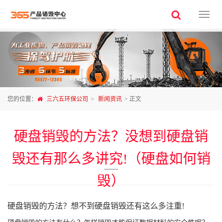
三
六
五
环
保
公
司
您的位置：
三六五环保公司
>
新闻资讯
> 正文
硬盘销毁的方法？没想到硬盘销
毁还有那么多讲究!（硬盘如何销
——
毁）
硬盘销毁的方法？想不到硬盘销毁还有这么多注重!