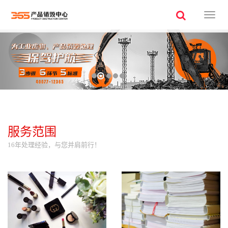
三
六
五
环
保
公
司
服务范围
16年处理经验，与您并肩前行！