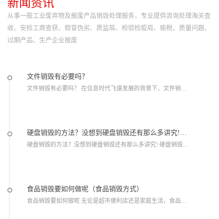
新闻资讯
从事一般工业废弃物及报废产品销毁处理服务，专业提供咨询处理海关查
收、安检工商查获、假冒伪劣、质监局、检验检疫局、偷税、质量问题、
过期产品、生产企业报废
文件销毁有必要吗？
文件销毁有必要吗？ 在信息时代飞速发展的背景下，文件销毁也成为了现今不可忽视的问题。文件销毁有必要吗？对于这个问题，很多人存在不同的相对立的理解。看看专注从...
硬盘销毁的方法？没想到硬盘销毁还有那么多讲究!（硬盘如何销毁）
硬盘销毁的方法？没想到硬盘销毁还有那么多讲究! 硬盘销毁的方法有哪些？如何销毁才能保证数据资料的安全呢？硬盘数据对于一般人而言，已经相当重要了，至于上升到企业...
食品销毁要如何做呢（食品销毁方式）
食品销毁要如何做呢 无论是超市便利店还是家庭生活，食品过期是不可避免的，特别是很多家庭都有过这样的体验，囤积的食物变质坏了，食品废弃怎么办？对于过期的食品应该如...