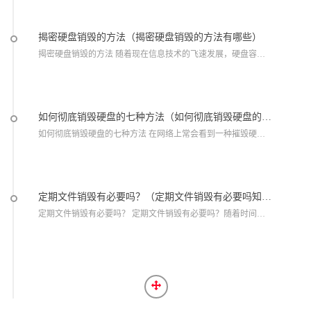
揭密硬盘销毁的方法（揭密硬盘销毁的方法有哪些）
揭密硬盘销毁的方法 随着现在信息技术的飞速发展，硬盘容量不断提升，越来越多人们面临着硬盘更新换代的问题，这样那些旧硬盘就会丢弃掉，很多人担心硬盘内部数据的流逝，...
如何彻底销毁硬盘的七种方法（如何彻底销毁硬盘的七种方法视频）
如何彻底销毁硬盘的七种方法 在网络上常会看到一种摧毁硬盘的方法，那就是把硬盘丢到水里泡水，但是这样真的就完全不可能救回数据吗? 这可能不一定。的技术人员告诉大...
定期文件销毁有必要吗？（定期文件销毁有必要吗知乎）
定期文件销毁有必要吗？ 定期文件销毁有必要吗？随着时间的发展，公司的规模会变得越来越大，这也意味着公司的人员会变得越来越多，所以公司产生的相关文件也会随之增长，...