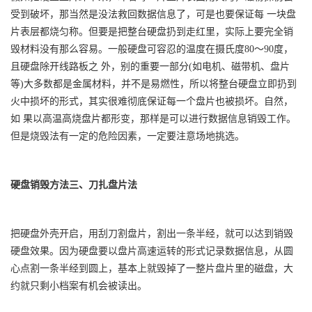
受到破坏，那当然是没法救回数据信息了，可是也要保证每 一块盘
片表层都烧匀称。但要是把整台硬盘扔到走红里，实际上要完全销
毁材料没有那么容易。一般硬盘可容忍的温度在摄氏度80～90度，
且硬盘除开线路板之 外，别的重要一部分(如电机、磁带机、盘片
等)大多数都是金属材料，并不是易燃性，所以将整台硬盘立即扔到
火中损坏的形式，其实很难彻底保证每一个盘片也被损坏。自然，
如 果以高温高烧盘片都形变，那样是可以进行数据信息销毁工作。
但是烧毁法有一定的危险因素，一定要注意场地挑选。
硬盘销毁方法三、刀扎盘片法
把硬盘外壳开启，用刮刀割盘片，割出一条半经，就可以达到销毁
硬盘效果。因为硬盘要以盘片高速运转的形式记录数据信息，从圆
心点割一条半经到圆上，基本上就毁掉了一整片盘片里的磁盘，大
约就只剩小档案有机会被读出。