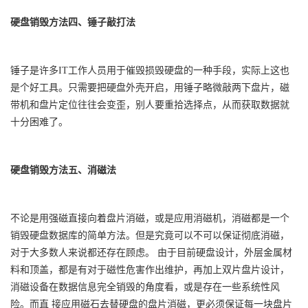
硬盘销毁方法四、锤子敲打法
锤子是许多IT工作人员用于催毁损毁硬盘的一种手段，实际上这也
是个好工具。只需要把硬盘外壳开启，用锤子略微敲两下盘片，磁
带机和盘片定位往往会变歪，别人要重拾选择点，从而获取数据就
十分困难了。
硬盘销毁方法五、消磁法
不论是用强磁直接向着盘片消磁，或是应用消磁机，消磁都是一个
销毁硬盘数据库的简单方法。但是究竟可以不可以保证彻底消磁，
对于大多数人来说都还存在顾虑。 由于目前硬盘设计，外层金属材
料和顶盖，都是有对于磁性危害作出维护，再加上双片盘片设计，
消磁设备在数据信息完全销毁的角度看，或是存在一些系统性风
险。而直 接应用磁石去替硬盘的盘片消磁，更必须保证每一块盘片