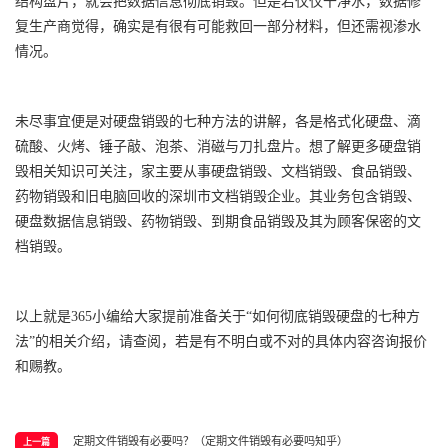
结构盘片，就会把数据信息彻底销毁。但是若仅仅干净水，数据修
复生产商觉得，确实是有很有可能救回一部分材料，但还需视渗水
情况。
未尽事宜便是对硬盘销毁的七种方法的讲解，各是格式化硬盘、滴
硫酸、火烤、锤子敲、泡茶、消磁与刀扎盘片。想了解更多硬盘销
毁相关知识可关注，家主要从事硬盘销毁、文档销毁、
食品销毁
、
药物销毁和旧电脑回收的深圳市文档销毁企业。其业务包含销毁、
硬盘数据信息销毁、药物销毁、到期食品销毁及其为顾客保密的文
档销毁。
以上就是365小编给大家提前准备关于“如何彻底销毁硬盘的七种方
法”的相关介绍，请查阅，若是有不明白或不对的具体内容咨询报价
和赐教。
定期文件销毁有必要吗？（定期文件销毁有必要吗知乎）
上一篇